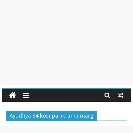
Ayodhya 84 kosi parikrama marg