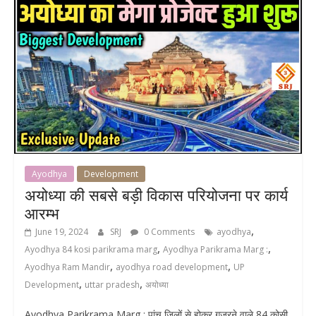
Ayodhya
Development
अयोध्या की सबसे बड़ी विकास परियोजना पर कार्य
आरम्भ
,
June 19, 2024
SRJ
0 Comments
ayodhya
,
,
Ayodhya 84 kosi parikrama marg
Ayodhya Parikrama Marg :
,
,
Ayodhya Ram Mandir
ayodhya road development
UP
,
,
Development
uttar pradesh
अयोध्या
Ayodhya Parikrama Marg : पांच जिलों से होकर गुजरने वाले 84 कोसी