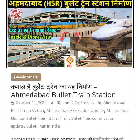
Development
कमाल है बुलेट ट्रेन का यह निर्माण –
Ahmedabad Bullet Train Station
October 21, 2024
SRJ
0 Comments
Ahmedabad
,
,
Bullet Train Station
Ahmedabad HSR Station Update
Ahmedabad
,
,
Mumbai Bullet Train
Bullet Train
Bullet Train construction
,
update
Bullet Train In India
Ahmedabad Bullet Train Station : भारत की पहली बुलेट ट्रेन की