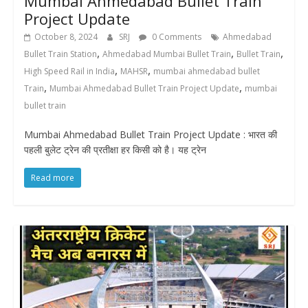
Mumbai Ahmedabad Bullet Train
Project Update
October 8, 2024
SRJ
0 Comments
Ahmedabad
,
,
,
Bullet Train Station
Ahmedabad Mumbai Bullet Train
Bullet Train
,
,
High Speed Rail in India
MAHSR
mumbai ahmedabad bullet
,
,
Train
Mumbai Ahmedabad Bullet Train Project Update
mumbai
bullet train
Mumbai Ahmedabad Bullet Train Project Update : भारत की
पहली बुलेट ट्रेन की प्रतीक्षा हर किसी को है। यह ट्रेन
Read more