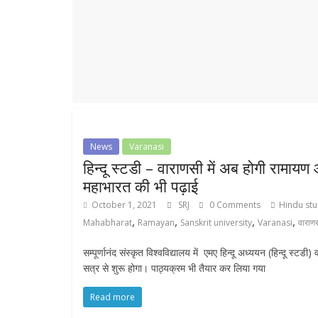
r
p
r
e
p
a
m
News
Varanasi
हिन्दू स्टडी – वाराणसी में अब होगी रामायण
महाभारत की भी पढ़ाई
October 1, 2021
SRJ
0 Comments
Hindu st
,
,
,
,
Mahabharat
Ramayan
Sanskrit university
Varanasi
वाराण
सम्पूर्णानंद संस्कृत विश्वविद्यालय में एमए हिन्दू अध्ययन (हिन्दू स्टडी) 
सत्र से शुरू होगा। पाठ्यक्रम भी तैयार कर लिया गया
Read more