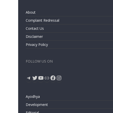
About
Complaint Redressal
Contact Us
Disclaimer
Privacy Policy
FOLLOW US ON
Telegram
Twitter
YouTube
Link
Facebook
Instagram
Ayodhya
Development
Editorial