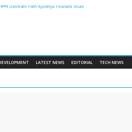
ान बनेगा Dashrath Path Ayodhya Fourlane Road
 से होगा आरम्भ – Varanasi International Cricket Stadium Development Update
लवे स्टेशन पुनर्निर्माण का शंखनाद – New Delhi Railway Station Redevelopment
छवि – Mohansarai Lahartara 6 Lane Road Varanasi
या पुल – Prayagraj 6 Lane Ganga Bridge
DEVELOPMENT
LATEST NEWS
EDITORIAL
TECH NEWS