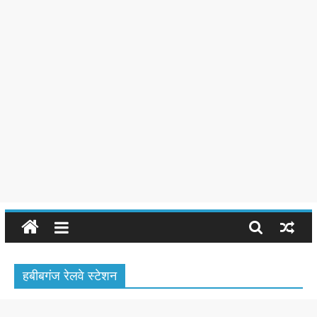
हबीबगंज रेलवे स्टेशन