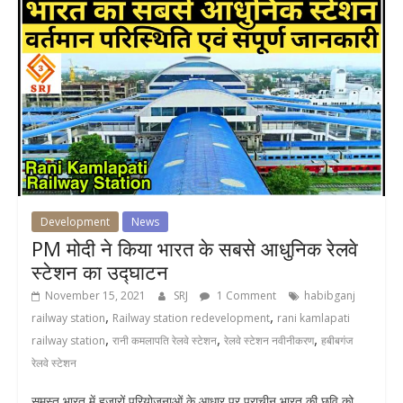
Development
News
PM मोदी ने किया भारत के सबसे आधुनिक रेलवे
स्टेशन का उद्घाटन
November 15, 2021
SRJ
1 Comment
habibganj
,
,
railway station
Railway station redevelopment
rani kamlapati
,
,
,
railway station
रानी कमलापति रेलवे स्टेशन
रेलवे स्टेशन नवीनीकरण
हबीबगंज
रेलवे स्टेशन
समस्त भारत में हजारों परियोजनाओं के आधार पर प्राचीन भारत की छवि को