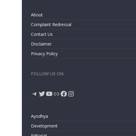
About
Complaint Redressal
Contact Us
Disclaimer
Privacy Policy
FOLLOW US ON
Telegram
Twitter
YouTube
Link
Facebook
Instagram
Ayodhya
Development
Editorial