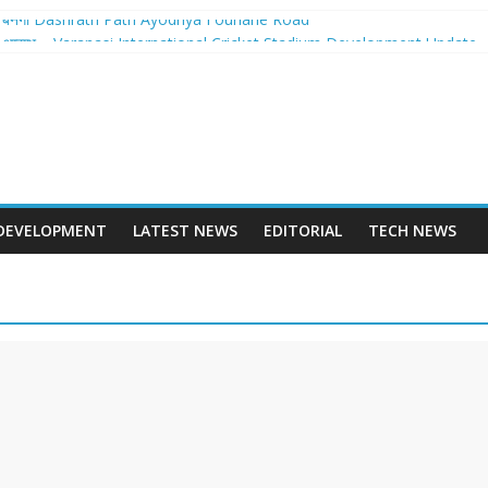
ान बनेगा Dashrath Path Ayodhya Fourlane Road
 से होगा आरम्भ – Varanasi International Cricket Stadium Development Update
लवे स्टेशन पुनर्निर्माण का शंखनाद – New Delhi Railway Station Redevelopment
छवि – Mohansarai Lahartara 6 Lane Road Varanasi
या पुल – Prayagraj 6 Lane Ganga Bridge
DEVELOPMENT
LATEST NEWS
EDITORIAL
TECH NEWS