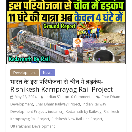
Development
News
भारत के इस परियोजना से चीन में हड़कंप-
Rishikesh Karnprayag Rail Project
May 28, 2024
Indian SRJ
0 Comments
Char Dham
,
,
Development
Char Dham Railway Project
Indian Railway
,
,
,
Development Project
indian srj
Kedarnath by Railway
Rishikesh
,
,
Karnprayag Rail Project
Rishikesh New Rail Line Project
Uttarakhand Development