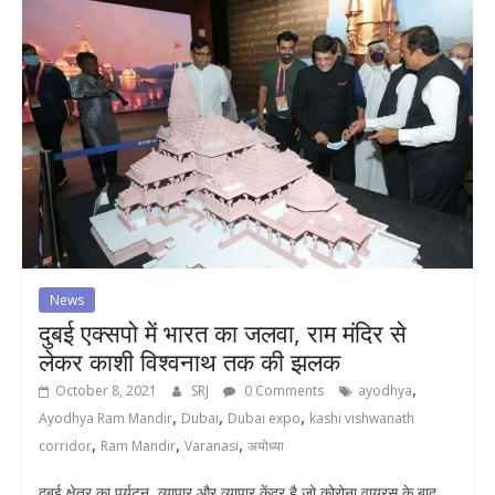
News
दुबई एक्सपो में भारत का जलवा, राम मंदिर से
लेकर काशी विश्वनाथ तक की झलक
,
October 8, 2021
SRJ
0 Comments
ayodhya
,
,
,
Ayodhya Ram Mandir
Dubai
Dubai expo
kashi vishwanath
,
,
,
corridor
Ram Mandir
Varanasi
अयोध्या
दुबई क्षेत्र का पर्यटन, व्यापार और व्यापार केंद्र है जो कोरोना वायरस के बाद